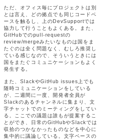
ただ、オフィス毎にプロジェクトは別
とは言え、どの拠点でも同じコードベ
ースを触るし、上のDevSupportでは
協力して行うこともよくある。また、
GitHubでのpull-requestの
review/mergeみたいなものは国をま
たぐのは全く問題なく、むしろ推奨し
ている感じなので、そういうときには
国をまたぐコミュニケーションもよく
発生する。
また、SlackやGitHub issues上でも
随時コミュニケーションをしている
が、二週間に一度、開発者全員が
Slackのあるチャンネルに集まり、文
字チャットでのミーティングをしてい
る。ここでの議題は誰もが提案するこ
とができ、日常のGitHubやSlackでは
収拾のつかなかったものなどを中心に
集中的に議論している。文字ベースの