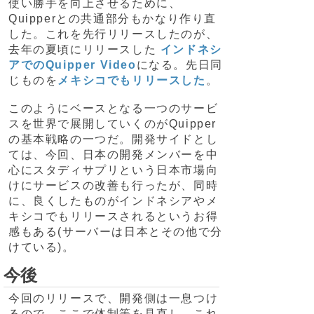
使い勝手を向上させるために、
Quipperとの共通部分もかなり作り直
した。これを先行リリースしたのが、
去年の夏頃にリリースした
インドネシ
アでのQuipper Video
になる。先日同
じものを
メキシコでもリリースした
。
このようにベースとなる一つのサービ
スを世界で展開していくのがQuipper
の基本戦略の一つだ。開発サイドとし
ては、今回、日本の開発メンバーを中
心にスタディサプリという日本市場向
けにサービスの改善も行ったが、同時
に、良くしたものがインドネシアやメ
キシコでもリリースされるというお得
感もある(サーバーは日本とその他で分
けている)。
今後
今回のリリースで、開発側は一息つけ
るので、ここで体制等を見直し、これ