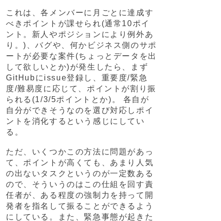
これは、各メンバーに月ごとに達成す
べきポイントが課せられ(通常10ポイ
ント。新人やポジションにより例外あ
り。)、バグや、何かビジネス側のサポ
ートが必要な案件(ちょっとデータを出
して欲しいとか)が発生したら、まず
GitHubにissue登録し、重要度/緊急
度/難易度に応じて、ポイントが割り振
られる(1/3/5ポイントとか)。 各自が
自分ができそうなのを選び対応しポイ
ントを消化するという感じにしてい
る。
ただ、いくつかこの方法に問題があっ
て、ポイントが高くても、あまり人気
の出ないタスクというのが一定数ある
ので、そういうのはこの仕組を回す責
任者が、ある程度の強制力を持って開
発者を指名して振ることができるよう
にしている。また、緊急事態が起きた