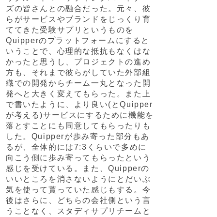
ズの皆さんとの融合だった。元々、彼
らがサービスやブランドをじっくり育
ててきた受験サプリというものを
Quipperのプラットフォームにすると
いうことで、心理的な抵抗もなくはな
かったと思うし、プロジェクトの進め
方も、それまで彼らがしていた外部組
織での開発からチーム一丸となった開
発へと大きく変えてもらった。また上
で書いたように、より良い(とQuipper
が考える)サービスにするために機能を
落とすことにも同意してもらったりも
した。Quipperが歩み寄った部分もあ
るが、全体的には7:3くらいで多めに
向こう側に歩み寄ってもらったという
感じを受けている。また、Quipperの
いいところを消さないようにとだいぶ
気を使って貰っていた感じもする。今
後はさらに、どちらの会社側という言
うことなく、スタディサプリチームと