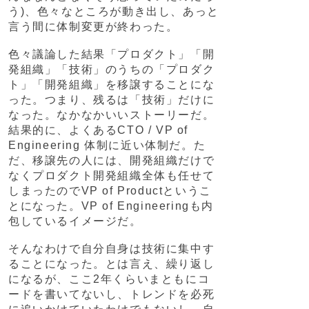
う)、色々なところが動き出し、あっと
言う間に体制変更が終わった。
色々議論した結果「プロダクト」「開
発組織」「技術」のうちの「プロダク
ト」「開発組織」を移譲することにな
った。つまり、残るは「技術」だけに
なった。なかなかいいストーリーだ。
結果的に、よくあるCTO / VP of
Engineering 体制に近い体制だ。た
だ、移譲先の人には、開発組織だけで
なくプロダクト開発組織全体も任せて
しまったのでVP of Productというこ
とになった。VP of Engineeringも内
包しているイメージだ。
そんなわけで自分自身は技術に集中す
ることになった。とは言え、繰り返し
になるが、ここ2年くらいまともにコ
ードを書いてないし、トレンドを必死