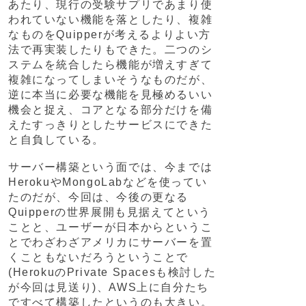
あたり、現行の受験サプリであまり使
われていない機能を落としたり、複雑
なものをQuipperが考えるよりよい方
法で再実装したりもできた。二つのシ
ステムを統合したら機能が増えすぎて
複雑になってしまいそうなものだが、
逆に本当に必要な機能を見極めるいい
機会と捉え、コアとなる部分だけを備
えたすっきりとしたサービスにできた
と自負している。
サーバー構築という面では、今までは
HerokuやMongoLabなどを使ってい
たのだが、今回は、今後の更なる
Quipperの世界展開も見据えてという
ことと、ユーザーが日本からというこ
とでわざわざアメリカにサーバーを置
くこともないだろうということで
(HerokuのPrivate Spacesも検討した
が今回は見送り)、AWS上に自分たち
ですべて構築したというのも大きい。