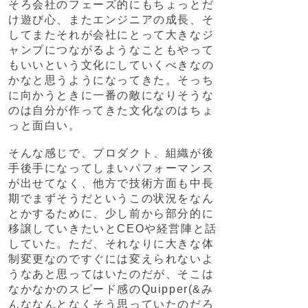
そろ会社のフェーズ的にもちょっとだ
け遊び心、またエンジニアの成長、そ
してまたそれが会社にとって大きなジ
ャンプにつながるようなこともやって
もいいという文化にしていくべきなの
かなと思うようになってきた。そっち
に向かうときに一番の敵になりそうな
のは自分が作ってきた文化なのはちょ
っと面白い。
そんな感じで、プロダクト、組織が後
手後手になってしまいパフォーマンス
が出せてなく、他方で技術方面も中長
期でまずそうだというこの状況をなん
とかするために、少し前から部分的に
移譲していきたいとCEOや経営陣と話
していた。ただ、それなりに大きな体
制変更なのですぐには変えられないよ
うなあと思ってはいたのだが、そこは
なかなかのスピード感のQuipper(&み
んななんとなくそう思っていたのだろ