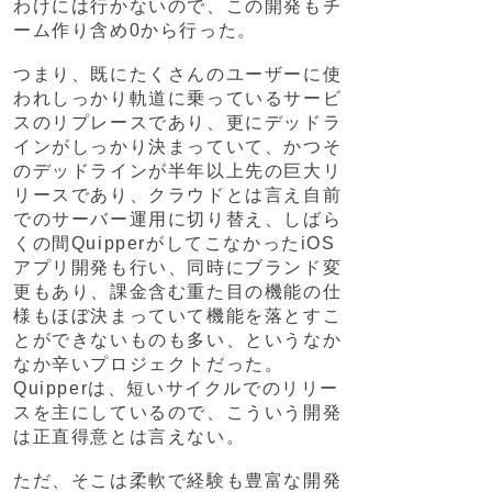
わけには行かないので、この開発もチ
ーム作り含め0から行った。
つまり、既にたくさんのユーザーに使
われしっかり軌道に乗っているサービ
スのリプレースであり、更にデッドラ
インがしっかり決まっていて、かつそ
のデッドラインが半年以上先の巨大リ
リースであり、クラウドとは言え自前
でのサーバー運用に切り替え、しばら
くの間QuipperがしてこなかったiOS
アプリ開発も行い、同時にブランド変
更もあり、課金含む重た目の機能の仕
様もほぼ決まっていて機能を落とすこ
とができないものも多い、というなか
なか辛いプロジェクトだった。
Quipperは、短いサイクルでのリリー
スを主にしているので、こういう開発
は正直得意とは言えない。
ただ、そこは柔軟で経験も豊富な開発