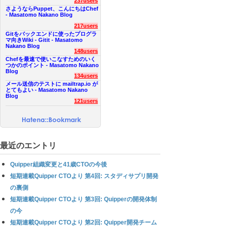
237users
さようならPuppet、こんにちはChef
- Masatomo Nakano Blog
217users
Gitをバックエンドに使ったプログラ
マ向きWiki - Gitit - Masatomo
Nakano Blog
148users
Chefを最速で使いこなすためのいく
つかのポイント - Masatomo Nakano
Blog
134users
メール送信のテストに mailtrap.io が
とてもよい - Masatomo Nakano
Blog
121users
最近のエントリ
Quipper組織変更と41歳CTOの今後
短期連載Quipper CTOより 第4回: スタディサプリ開発
の裏側
短期連載Quipper CTOより 第3回: Quipperの開発体制
の今
短期連載Quipper CTOより 第2回: Quipper開発チーム