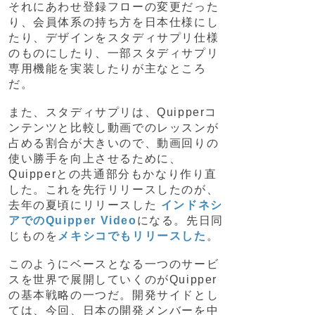
それにあわせ登録フローの変更だった
り、会員体系の持ち方を日本仕様にし
たり、デザインをスタディサプリ仕様
のものにしたり、一部スタディサプリ
専用機能を実装したりが主なところ
だ。
また、スタディサプリは、Quipperコ
ンテンツと比較し動画でのレッスンが
占める割合が大きいので、動画回りの
使い勝手を向上させるために、
Quipperとの共通部分もかなり作り直
した。これを先行リリースしたのが、
去年の夏頃にリリースした
インドネシ
アでのQuipper Video
になる。先日同
じものを
メキシコでもリリースした
。
このようにベースとなる一つのサービ
スを世界で展開していくのがQuipper
の基本戦略の一つだ。開発サイドとし
ては、今回、日本の開発メンバーを中