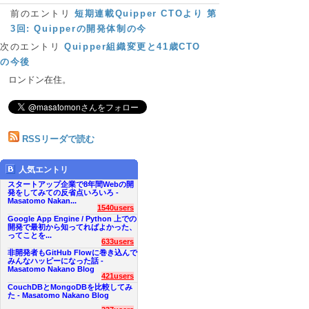
前のエントリ
短期連載Quipper CTOより 第
3回: Quipperの開発体制の今
次のエントリ
Quipper組織変更と41歳CTO
の今後
ロンドン在住。
RSSリーダで読む
人気エントリ
スタートアップ企業で8年間Webの開
発をしてみての反省点いろいろ -
Masatomo Nakan...
1540users
Google App Engine / Python 上での
開発で最初から知ってればよかった、
ってことを...
633users
非開発者もGitHub Flowに巻き込んで
みんなハッピーになった話 -
Masatomo Nakano Blog
421users
CouchDBとMongoDBを比較してみ
た - Masatomo Nakano Blog