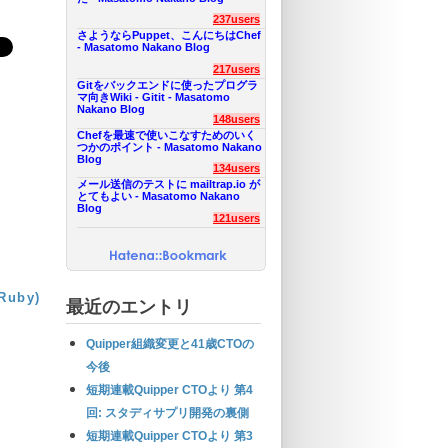
237users
さようならPuppet、こんにちはChef
- Masatomo Nakano Blog
217users
Gitをバックエンドに使ったプログラ
マ向きWiki - Gitit - Masatomo
Nakano Blog
148users
Chefを最速で使いこなすためのいく
つかのポイント - Masatomo Nakano
Blog
134users
メール送信のテストに mailtrap.io が
とてもよい - Masatomo Nakano
Blog
121users
uby)
最近のエントリ
Quipper組織変更と41歳CTOの
今後
短期連載Quipper CTOより 第4
回: スタディサプリ開発の裏側
短期連載Quipper CTOより 第3