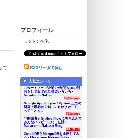
プロフィール
ロンドン在住。
って
RSSリーダで読む
人気エントリ
スタートアップ企業で8年間Webの開
発をしてみての反省点いろいろ -
Masatomo Nakan...
1540users
Google App Engine / Python 上での
開発で最初から知ってればよかった、
ってことを...
633users
非開発者もGitHub Flowに巻き込んで
みんなハッピーになった話 -
Masatomo Nakano Blog
421users
CouchDBとMongoDBを比較してみ
た - Masatomo Nakano Blog