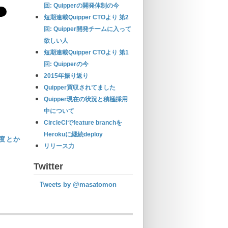
回: Quipperの開発体制の今
短期連載Quipper CTOより 第2
回: Quipper開発チームに入って
欲しい人
短期連載Quipper CTOより 第1
回: Quipperの今
2015年振り返り
Quipper買収されてました
Quipper現在の状況と積極採用
中について
CircleCIでfeature branchを
Herokuに継続deploy
速度とか
リリース力
Twitter
Tweets by @masatomon