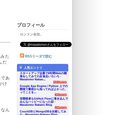
プロフィール
ロンドン在住。
るみた
RSSリーダで読む
んだ
人気エントリ
スタートアップ企業で8年間Webの開
発をしてみての反省点いろいろ -
んであ
Masatomo Nakan...
1540users
かけ
Google App Engine / Python 上での
開発で最初から知ってればよかった、
ってことを...
633users
非開発者もGitHub Flowに巻き込んで
みんなハッピーになった話 -
Masatomo Nakano Blog
421users
。なん
CouchDBとMongoDBを比較してみ
た - Masatomo Nakano Blog