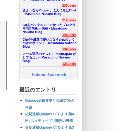
237users
さようならPuppet、こんにちはChef
- Masatomo Nakano Blog
217users
Gitをバックエンドに使ったプログラ
マ向きWiki - Gitit - Masatomo
Nakano Blog
148users
Chefを最速で使いこなすためのいく
つかのポイント - Masatomo Nakano
Blog
134users
メール送信のテストに mailtrap.io が
とてもよい - Masatomo Nakano
Blog
121users
最近のエントリ
Quipper組織変更と41歳CTOの
今後
短期連載Quipper CTOより 第4
回: スタディサプリ開発の裏側
短期連載Quipper CTOより 第3