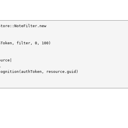
tore::NoteFilter.new

Token, filter, 0, 100)

urce|



ognition(authToken, resource.guid)
