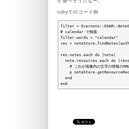
か遊べそうだなー。
rubyでのコード例
filter = Evernote::EDAM::NoteS
# calendar で検索

filter.words = "calendar"

res = noteStore.findNotes(auth
res.notes.each do |note|

  note.resources.each do |reso
    # これが画像内の文字の情報のXML
    p noteStore.getResourceRec
  end

end