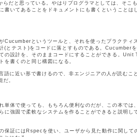
いからだと思っている。やはりプログラマとしては、そこ
に書いてあることをドキュメントにも書くということは
Cucumberというツールと、それを使ったプラクティ
設計(とテスト)をコードに落とすものである。Cucumber
の設計を、そのままコードにすることができる。Unit Te
トを書くのと同じ構図になる。
自然言語に近い形で書けるので、非エンジニアの人が読むこ
能だ。
、それぞれ単体で使っても、もちろん便利なのだが、この本では
らに強固で柔軟なシステムを作ることができると説明し
の保証にはRspecを使い、ユーザから見た動作に関して