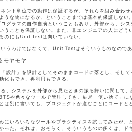
コンポーネント単位での動作は保証するが、それらを組み合わせ
ような物になるか、ということまでは基本的保証しない
本的にプログラマの自作自演ということもあり、外部から、シス
いうことも保証しない。また、非エンジニアの人にどう
にもUnit Testは向いていない。
点というわけではなくて、Unit Testはそういうものなので
するモヤモヤ
る範囲は「設計」を設計としてそのままコードに落とし、そして
動化もでき、再利用もできる。
象外である、システムを外部から見たときの振る舞いに関して、
BTSや色々なツールで管理しても、結局「使い捨て」に
とは別に書いても、プロジェクトが進むごとにコードと
めにいろいろなツールやプラクティスを試してみたが、
かった。それは、おそらく、そういうものの多くは、ド