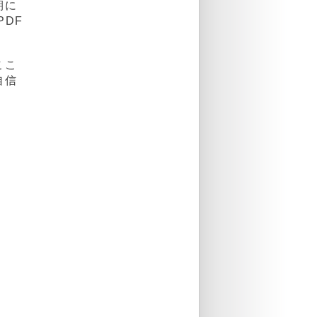
期に
PDF
ここ
自信