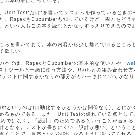
この本の肝になっている。
nit Test*だけ*を書いてシステムを作っているときの
、RspecもCucumberも知っているけど、両方をどう
、という人もこの本を読むとかなりすっきりできるので
ころを書いておく。本の内容から少し離れているところ
て欲しい。
では、RspecとCucumberの基本的な使い方や、
we
ストツールと一緒に使う方法や、Railsとの組み合わせ方
でのテストに関するかなりの部分がカバーされていてかなり
Testというのは(自動化するかどうかは関係なく)、とにか
るものである。また、Unit Testの優れている点として
だけのためではなく、「設計」のためであるということが言える
計となる。テストが書きにくい＝設計が悪い、というこ
書くことで、自然といい設計になるように導いてくれる