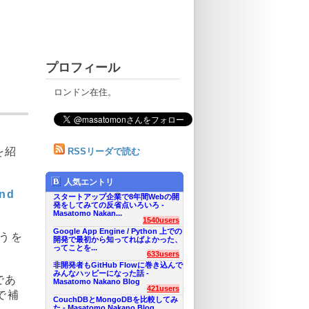
プロフィール
ロンドン在住。
を紹
RSSリーダで読む
人気エントリ
and
スタートアップ企業で8年間Webの開
発をしてみての反省点いろいろ -
Masatomo Nakan...
1540users
Google App Engine / Python 上での
うを
開発で最初から知ってればよかった、
ってことを...
633users
非開発者もGitHub Flowに巻き込んで
みんなハッピーになった話 -
であ
Masatomo Nakano Blog
421users
rで補
CouchDBとMongoDBを比較してみ
た - Masatomo Nakano Blog