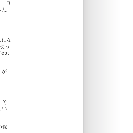
も「コ
した
スにな
を使う
st
とが
、そ
てい
の保