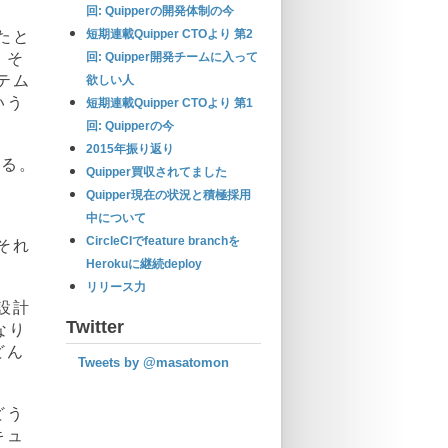
回: Quipperの開発体制の今
短期連載Quipper CTOより 第2
たと
回: Quipper開発チームに入って
。そ
テム
欲しい人
いう
短期連載Quipper CTOより 第1
回: Quipperの今
2015年振り返り
ある。
Quipper買収されてました
Quipper現在の状況と積極採用
中について
CircleCIでfeature branchを
それ
Herokuに継続deploy
リリース力
設計
Twitter
なり
どん
Tweets by @masatomon
どう
キュ