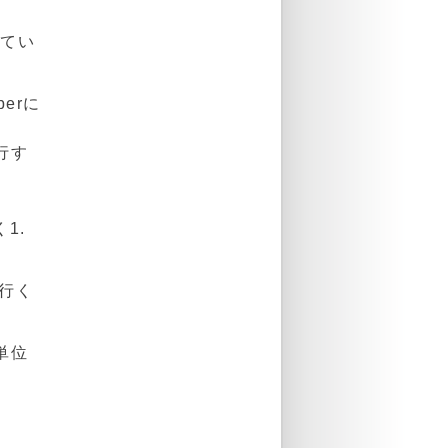
してい
erに
行す
1.
て行く
単位