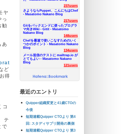
237users
さようならPuppet、こんにちはChef
モヤ
- Masatomo Nakano Blog
やっ
217users
お勧
Gitをバックエンドに使ったプログラ
マ向きWiki - Gitit - Masatomo
Nakano Blog
148users
Chefを最速で使いこなすためのいく
もあ
つかのポイント - Masatomo Nakano
Blog
134users
メール送信のテストに mailtrap.io が
とてもよい - Masatomo Nakano
brat
Blog
121users
など
お得
最近のエントリ
Quipper組織変更と41歳CTOの
くコ
今後
、
短期連載Quipper CTOより 第4
。テ
回: スタディサプリ開発の裏側
とで
短期連載Quipper CTOより 第3
。